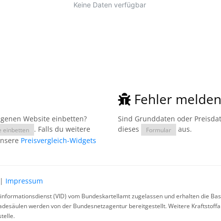
Fehler melde
eigenen Website einbetten?
Sind Grunddaten oder Preisdate
. Falls du weitere
dieses
aus.
e einbetten
Formular
unsere
Preisvergleich-Widgets
|
Impressum
rinformationsdienst (VID) vom Bundeskartellamt zugelassen und erhalten die Basi
ladesäulen werden von der Bundesnetzagentur bereitgestellt. Weitere Kraftstoff
telle.