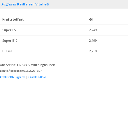
Raiffeisen
Raiffeisen Vital eG
Kraftstoffart
€/l
Super E5
2,249
Super E10
2,199
Diesel
2,259
Am Steine 11, 57399 Würdinghausen
Letzte Änderung: 06.08.2026 15:07
kraftstoffbilliger.de
|
Quelle MTS-K