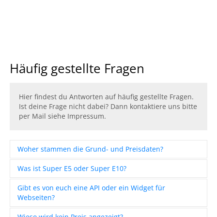
Häufig gestellte Fragen
Hier findest du Antworten auf häufig gestellte Fragen.
Ist deine Frage nicht dabei? Dann kontaktiere uns bitte
per Mail siehe Impressum.
Woher stammen die Grund- und Preisdaten?
Wir sind ein offiziell vom Bundeskartellamt
Was ist Super E5 oder Super E10?
zugelassener Verbraucherinformationsdienst für
Kraftstoffe. Die vom Bundeskartellamt eingerichtete
Dazu findet man auf unserer
Startseite
detailierte
Gibt es von euch eine API oder ein Widget für
Organisationseinheit Markttransparenzstelle für
Informationen.
Webseiten?
Kraftstoffe kurz MTS-K sammelt von den einzelnen
Tankstellen die Daten und gibt diese unter anderem an
Ja, wir bieten ein Widget für das Anzeigen von Tank-
Wieso wird kein Preis angezeigt?