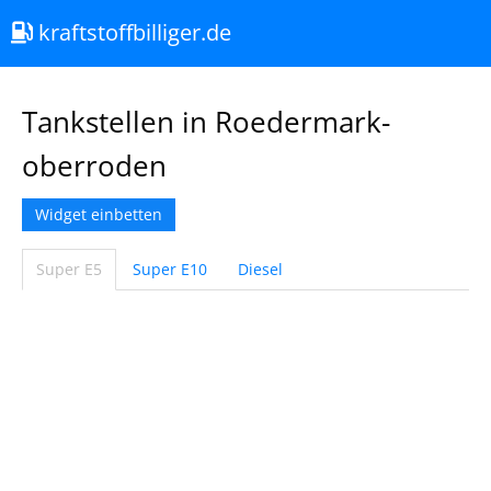
kraftstoffbilliger.de
Tankstellen in Roedermark-
oberroden
Widget einbetten
Super E5
Super E10
Diesel