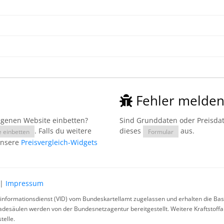
Fehler melde
eigenen Website einbetten?
Sind Grunddaten oder Preisdate
. Falls du weitere
dieses
aus.
e einbetten
Formular
unsere
Preisvergleich-Widgets
|
Impressum
rinformationsdienst (VID) vom Bundeskartellamt zugelassen und erhalten die Basi
ladesäulen werden von der Bundesnetzagentur bereitgestellt. Weitere Kraftstoff
telle.