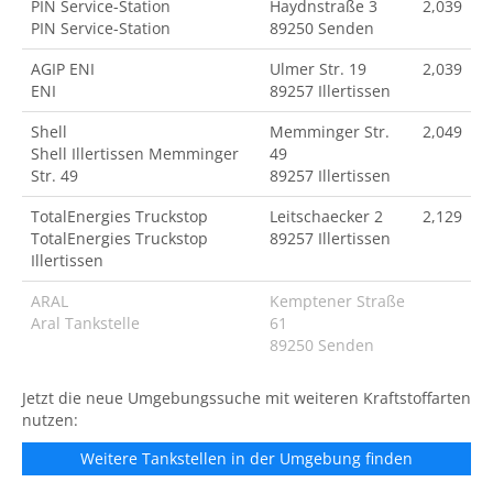
PIN Service-Station
Haydnstraße 3
2,039
PIN Service-Station
89250 Senden
AGIP ENI
Ulmer Str. 19
2,039
ENI
89257 Illertissen
Shell
Memminger Str.
2,049
Shell Illertissen Memminger
49
Str. 49
89257 Illertissen
TotalEnergies Truckstop
Leitschaecker 2
2,129
TotalEnergies Truckstop
89257 Illertissen
Illertissen
ARAL
Kemptener Straße
Aral Tankstelle
61
89250 Senden
Jetzt die neue Umgebungssuche mit weiteren Kraftstoffarten
nutzen:
Weitere Tankstellen in der Umgebung finden