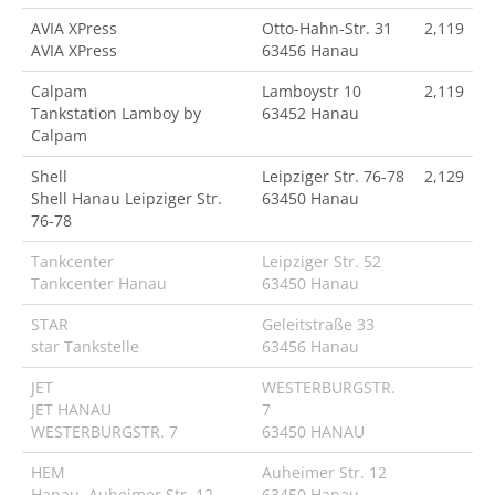
AVIA XPress
Otto-Hahn-Str. 31
2,119
AVIA XPress
63456 Hanau
Calpam
Lamboystr 10
2,119
Tankstation Lamboy by
63452 Hanau
Calpam
Shell
Leipziger Str. 76-78
2,129
Shell Hanau Leipziger Str.
63450 Hanau
76-78
Tankcenter
Leipziger Str. 52
Tankcenter Hanau
63450 Hanau
STAR
Geleitstraße 33
star Tankstelle
63456 Hanau
JET
WESTERBURGSTR.
JET HANAU
7
WESTERBURGSTR. 7
63450 HANAU
HEM
Auheimer Str. 12
Hanau, Auheimer Str. 12
63450 Hanau