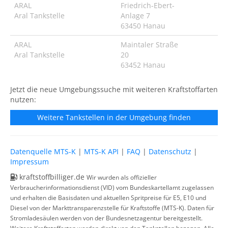
ARAL
Friedrich-Ebert-
Aral Tankstelle
Anlage 7
63450 Hanau
ARAL
Maintaler Straße
Aral Tankstelle
20
63452 Hanau
Jetzt die neue Umgebungssuche mit weiteren Kraftstoffarten
nutzen:
Weitere Tankstellen in der Umgebung finden
Datenquelle MTS-K
|
MTS-K API
|
FAQ
|
Datenschutz
|
Impressum
kraftstoffbilliger.de
Wir wurden als offizieller
Verbraucherinformationsdienst (VID) vom Bundeskartellamt zugelassen
und erhalten die Basisdaten und aktuellen Spritpreise für E5, E10 und
Diesel von der Markttransparenzstelle für Kraftstoffe (MTS-K). Daten für
Stromladesäulen werden von der Bundesnetzagentur bereitgestellt.