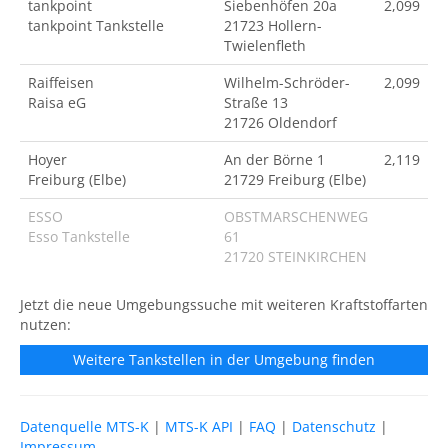
tankpoint
Siebenhöfen 20a
2,099
tankpoint Tankstelle
21723 Hollern-
Twielenfleth
Raiffeisen
Wilhelm-Schröder-
2,099
Raisa eG
Straße 13
21726 Oldendorf
Hoyer
An der Börne 1
2,119
Freiburg (Elbe)
21729 Freiburg (Elbe)
ESSO
OBSTMARSCHENWEG
Esso Tankstelle
61
21720 STEINKIRCHEN
Jetzt die neue Umgebungssuche mit weiteren Kraftstoffarten
nutzen:
Weitere Tankstellen in der Umgebung finden
Datenquelle MTS-K
|
MTS-K API
|
FAQ
|
Datenschutz
|
Impressum