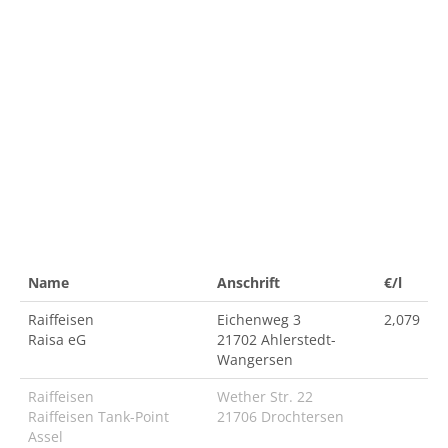
Name
Anschrift
€/l
Raiffeisen
Eichenweg 3
2,079
Raisa eG
21702 Ahlerstedt-
Wangersen
Raiffeisen
Wether Str. 22
Raiffeisen Tank-Point
21706 Drochtersen
Assel