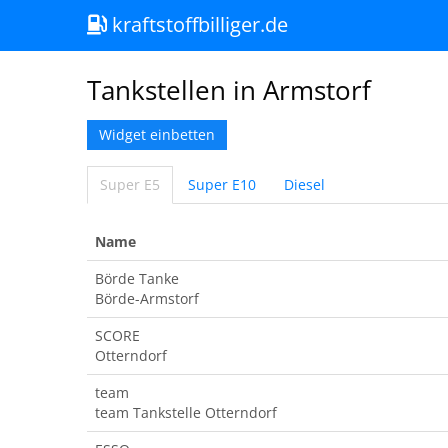
kraftstoffbilliger.de
Tankstellen in Armstorf
Widget einbetten
Super E5
Super E10
Diesel
Name
Börde Tanke
Börde-Armstorf
SCORE
Otterndorf
team
team Tankstelle Otterndorf