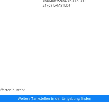
BREMERVOERDER STR. 38
21769 LAMSTEDT
ffarten nutzen:
Weitere Tankstellen in der Umgebung finden