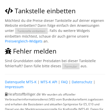
Tankstelle einbetten
Möchtest du die Preise dieser Tankstelle auf deiner eigenen
Website einbetten? Dann folge einfach den Anweisungen
unter
. Falls du weitere Widgets
Tankstelle einbetten
einbetten möchtest, schaue dir auch gerne unsere
Preisvergleich-Widgets
an.
Fehler melden
Sind Grunddaten oder Preisdaten bei dieser Tankstelle
fehlerhaft? Dann fülle bitte dieses
aus.
Formular
Datenquelle MTS-K
|
MTS-K API
|
FAQ
|
Datenschutz
|
Impressum
kraftstoffbilliger.de
Wir wurden als offizieller
Verbraucherinformationsdienst (VID) vom Bundeskartellamt zugelassen
und erhalten die Basisdaten und aktuellen Spritpreise für E5, E10 und
Diesel von der Markttransparenzstelle für Kraftstoffe (MTS-K). Daten für