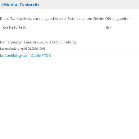
ARAL
Aral Tankstelle
Diese Tankstelle ist zurzeit geschlossen. Bitte beachten Sie die Öffnungszeiten.
Kraftstoffart
€/l
Dahlenburger Landstraße 34, 21337 Lüneburg
Letzte Änderung: 06.08.2026 10:06
kraftstoffbilliger.de
|
Quelle MTS-K