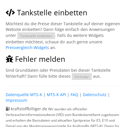
Tankstelle einbetten
Möchtest du die Preise dieser Tankstelle auf deiner eigenen
Website einbetten? Dann folge einfach den Anweisungen
unter
. Falls du weitere Widgets
Tankstelle einbetten
einbetten möchtest, schaue dir auch gerne unsere
Preisvergleich-Widgets
an.
Fehler melden
Sind Grunddaten oder Preisdaten bei dieser Tankstelle
fehlerhaft? Dann fülle bitte dieses
aus.
Formular
Datenquelle MTS-K
|
MTS-K API
|
FAQ
|
Datenschutz
|
Impressum
kraftstoffbilliger.de
Wir wurden als offizieller
Verbraucherinformationsdienst (VID) vom Bundeskartellamt zugelassen
und erhalten die Basisdaten und aktuellen Spritpreise für E5, E10 und
Diesel von der Markttransparenzstelle für Kraftstoffe (MTS-K). Daten für