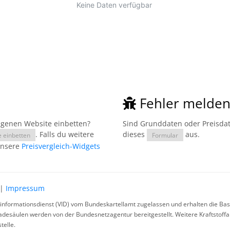
Fehler melde
eigenen Website einbetten?
Sind Grunddaten oder Preisdate
. Falls du weitere
dieses
aus.
e einbetten
Formular
unsere
Preisvergleich-Widgets
|
Impressum
rinformationsdienst (VID) vom Bundeskartellamt zugelassen und erhalten die Basi
ladesäulen werden von der Bundesnetzagentur bereitgestellt. Weitere Kraftstoff
telle.