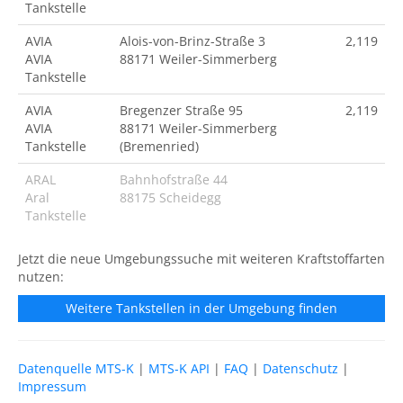
Tankstelle
AVIA
Alois-von-Brinz-Straße 3
2,119
AVIA
88171 Weiler-Simmerberg
Tankstelle
AVIA
Bregenzer Straße 95
2,119
AVIA
88171 Weiler-Simmerberg
Tankstelle
(Bremenried)
ARAL
Bahnhofstraße 44
Aral
88175 Scheidegg
Tankstelle
Jetzt die neue Umgebungssuche mit weiteren Kraftstoffarten
nutzen:
Weitere Tankstellen in der Umgebung finden
Datenquelle MTS-K
|
MTS-K API
|
FAQ
|
Datenschutz
|
Impressum