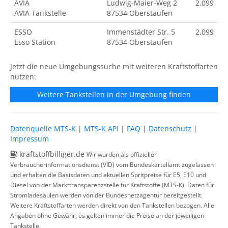
AVIA
Ludwig-Maier-Weg 2
2,099
AVIA Tankstelle
87534 Oberstaufen
ESSO
Immenstädter Str. 5
2,099
Esso Station
87534 Oberstaufen
Jetzt die neue Umgebungssuche mit weiteren Kraftstoffarten
nutzen:
Weitere Tankstellen in der Umgebung finden
Datenquelle MTS-K
|
MTS-K API
|
FAQ
|
Datenschutz
|
Impressum
kraftstoffbilliger.de
Wir wurden als offizieller
Verbraucherinformationsdienst (VID) vom Bundeskartellamt zugelassen
und erhalten die Basisdaten und aktuellen Spritpreise für E5, E10 und
Diesel von der Markttransparenzstelle für Kraftstoffe (MTS-K). Daten für
Stromladesäulen werden von der Bundesnetzagentur bereitgestellt.
Weitere Kraftstoffarten werden direkt von den Tankstellen bezogen. Alle
Angaben ohne Gewähr, es gelten immer die Preise an der jeweiligen
Tankstelle.