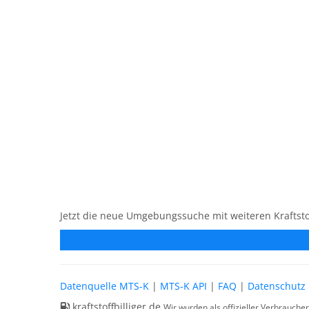
Jetzt die neue Umgebungssuche mit weiteren Kraftsto
Datenquelle MTS-K
|
MTS-K API
|
FAQ
|
Datenschutz
kraftstoffbilliger.de
Wir wurden als offizieller Verbrauche