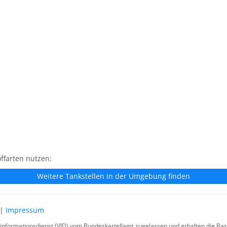
ffarten nutzen:
Weitere Tankstellen in der Umgebung finden
|
Impressum
rinformationsdienst (VID) vom Bundeskartellamt zugelassen und erhalten die Basi