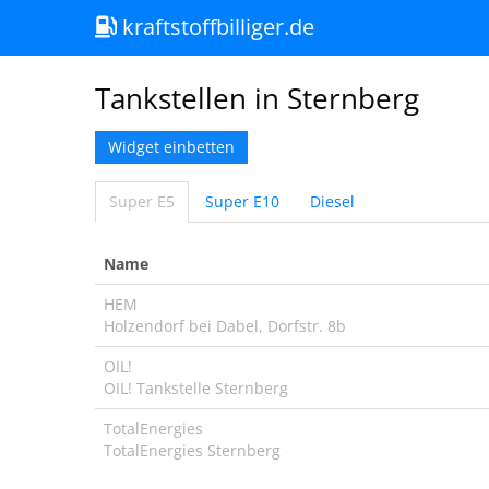
kraftstoffbilliger.de
Tankstellen in Sternberg
Widget einbetten
Super E5
Super E10
Diesel
Name
HEM
Holzendorf bei Dabel, Dorfstr. 8b
OIL!
OIL! Tankstelle Sternberg
TotalEnergies
TotalEnergies Sternberg