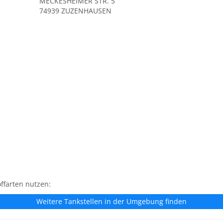
MECKESHEIMER STR. 5
74939 ZUZENHAUSEN
ffarten nutzen:
Weitere Tankstellen in der Umgebung finden