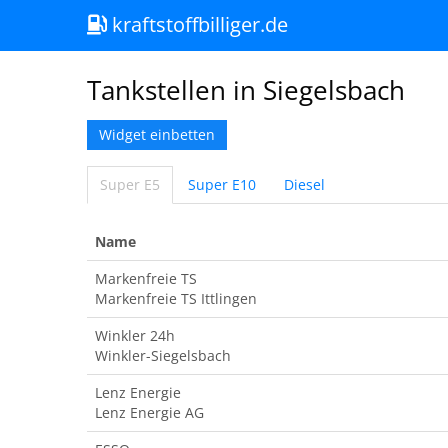
kraftstoffbilliger.de
Tankstellen in Siegelsbach
Widget einbetten
Super E5
Super E10
Diesel
Name
Markenfreie TS
Markenfreie TS Ittlingen
Winkler 24h
Winkler-Siegelsbach
Lenz Energie
Lenz Energie AG