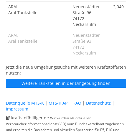
ARAL
Neuenstädter
2,049
Aral Tankstelle
Straße 96
74172
Neckarsulm
ARAL
Neuenstädter
Aral Tankstelle
Straße 93
74172
Neckarsulm
Jetzt die neue Umgebungssuche mit weiteren Kraftstoffarten
nutzen:
Weitere Tankstellen in der Umgebung finden
Datenquelle MTS-K
|
MTS-K API
|
FAQ
|
Datenschutz
|
Impressum
kraftstoffbilliger.de
Wir wurden als offizieller
Verbraucherinformationsdienst (VID) vom Bundeskartellamt zugelassen
und erhalten die Basisdaten und aktuellen Spritpreise für E5, E10 und