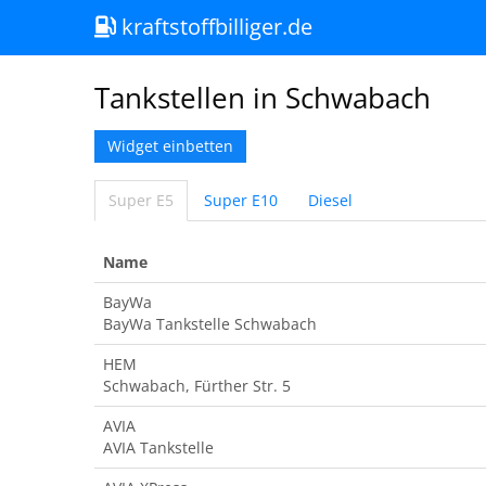
kraftstoffbilliger.de
Tankstellen in Schwabach
Widget einbetten
Super E5
Super E10
Diesel
Name
BayWa
BayWa Tankstelle Schwabach
HEM
Schwabach, Fürther Str. 5
AVIA
AVIA Tankstelle