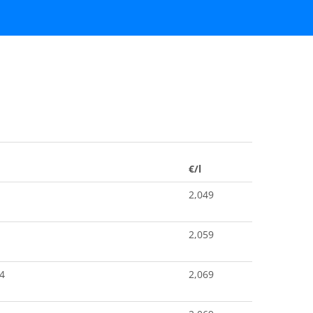
€/l
2,049
2,059
4
2,069