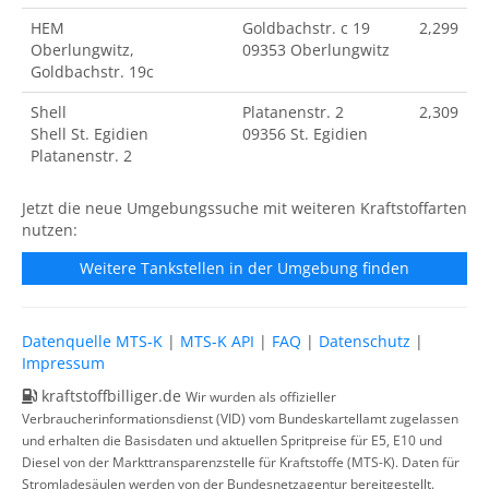
HEM
Goldbachstr. c 19
2,299
Oberlungwitz,
09353 Oberlungwitz
Goldbachstr. 19c
Shell
Platanenstr. 2
2,309
Shell St. Egidien
09356 St. Egidien
Platanenstr. 2
Jetzt die neue Umgebungssuche mit weiteren Kraftstoffarten
nutzen:
Weitere Tankstellen in der Umgebung finden
Datenquelle MTS-K
|
MTS-K API
|
FAQ
|
Datenschutz
|
Impressum
kraftstoffbilliger.de
Wir wurden als offizieller
Verbraucherinformationsdienst (VID) vom Bundeskartellamt zugelassen
und erhalten die Basisdaten und aktuellen Spritpreise für E5, E10 und
Diesel von der Markttransparenzstelle für Kraftstoffe (MTS-K). Daten für
Stromladesäulen werden von der Bundesnetzagentur bereitgestellt.