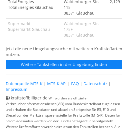
TotalEnergies
Waldenburger Str.
2,129
TotalEnergies Glauchau
115
08371 Glauchau
Supermarkt
Waldenburger Str.
Supermarkt Glauchau
175F
08371 Glauchau
Jetzt die neue Umgebungssuche mit weiteren Kraftstoffarten
nutzen:
Weitere Tankstellen in der Umgebung finden
Datenquelle MTS-K
|
MTS-K API
|
FAQ
|
Datenschutz
|
Impressum
kraftstoffbilliger.de
Wir wurden als offizieller
Verbraucherinformationsdienst (VID) vom Bundeskartellamt zugelassen
und erhalten die Basisdaten und aktuellen Spritpreise für E5, E10 und
Diesel von der Markttransparenzstelle für Kraftstoffe (MTS-K). Daten für
Stromladesäulen werden von der Bundesnetzagentur bereitgestellt.
Weitere Kraftstoffarten werden direkt von den Tankstellen bezogen. Alle