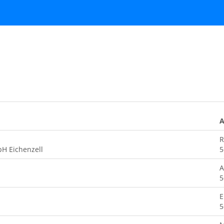
A
R
bH Eichenzell
5
A
5
E
5