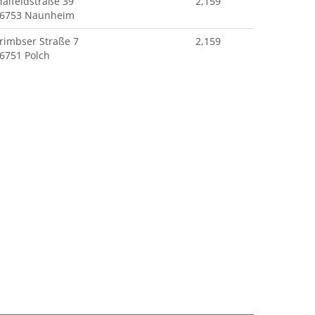
aifeldstraße 39
2,159
6753 Naunheim
rimbser Straße 7
2,159
6751 Polch