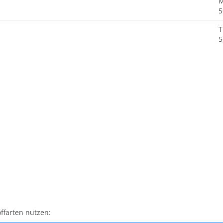
M
5
T
5
ffarten nutzen: