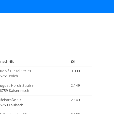
nschrift
€/l
udolf Diesel Str 31
0,000
6751 Polch
ugust-Horch-Straße .
2,149
6759 Kaisersesch
ifelstraße 13
2,149
6759 Laubach