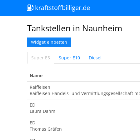
kraftstoffbilliger.de
Tankstellen in Naunheim
Widget einbetten
Super E5
Super E10
Diesel
Name
Raiffeisen
Raiffeisen Handels- und Vermittlungsgesellschaft m
ED
Laura Dahm
ED
Thomas Gräfen