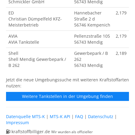
Schmickler GmbH
56743 Mendig
ED
Hannebacher
2,179
Christian Dümpelfeld KFZ-
Straße 2 d
Meisterbetrieb
56746 Kempenich
AVIA
Pellenzstraße 105
2,179
AVIA Tankstelle
56743 Mendig
Shell
Gewerbepark / B
2,189
Shell Mendig Gewerbepark /
262
B 262
56743 Mendig
Jetzt die neue Umgebungssuche mit weiteren Kraftstoffarten
nutzen:
Weitere Tankstellen in der Umgebung finden
Datenquelle MTS-K
|
MTS-K API
|
FAQ
|
Datenschutz
|
Impressum
kraftstoffbilliger.de
Wir wurden als offizieller