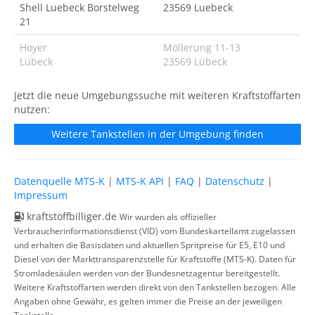
Shell Luebeck Borstelweg
23569 Luebeck
21
Hoyer
Möllerung 11-13
Lübeck
23569 Lübeck
Jetzt die neue Umgebungssuche mit weiteren Kraftstoffarten
nutzen:
Weitere Tankstellen in der Umgebung finden
Datenquelle MTS-K
|
MTS-K API
|
FAQ
|
Datenschutz
|
Impressum
kraftstoffbilliger.de
Wir wurden als offizieller
Verbraucherinformationsdienst (VID) vom Bundeskartellamt zugelassen
und erhalten die Basisdaten und aktuellen Spritpreise für E5, E10 und
Diesel von der Markttransparenzstelle für Kraftstoffe (MTS-K). Daten für
Stromladesäulen werden von der Bundesnetzagentur bereitgestellt.
Weitere Kraftstoffarten werden direkt von den Tankstellen bezogen. Alle
Angaben ohne Gewähr, es gelten immer die Preise an der jeweiligen