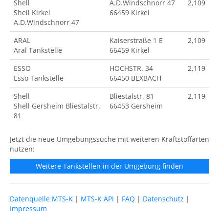
Shell
A.D.Windschnorr 47
2,109
Shell Kirkel
66459 Kirkel
A.D.Windschnorr 47
ARAL
Kaiserstraße 1 E
2,109
Aral Tankstelle
66459 Kirkel
ESSO
HOCHSTR. 34
2,119
Esso Tankstelle
66450 BEXBACH
Shell
Bliestalstr. 81
2,119
Shell Gersheim Bliestalstr.
66453 Gersheim
81
Jetzt die neue Umgebungssuche mit weiteren Kraftstoffarten
nutzen:
Weitere Tankstellen in der Umgebung finden
Datenquelle MTS-K
|
MTS-K API
|
FAQ
|
Datenschutz
|
Impressum