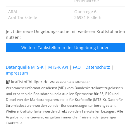
Rodenkirche
ARAL
Oberrege 6
Aral Tankstelle
26931 Elsfleth
Jetzt die neue Umgebungssuche mit weiteren Kraftstoffarten
nutzen:
Weitere Tankstellen in der Umgebung finden
Datenquelle MTS-K
|
MTS-K API
|
FAQ
|
Datenschutz
|
Impressum
kraftstoffbilliger.de
Wir wurden als offizieller
Verbraucherinformationsdienst (VID) vom Bundeskartellamt zugelassen
und erhalten die Basisdaten und aktuellen Spritpreise für E5, E10 und
Diesel von der Markttransparenzstelle für Kraftstoffe (MTS-K). Daten für
Stromladesäulen werden von der Bundesnetzagentur bereitgestellt.
Weitere Kraftstoffarten werden direkt von den Tankstellen bezogen. Alle
Angaben ohne Gewähr, es gelten immer die Preise an der jeweiligen
Tankstelle.