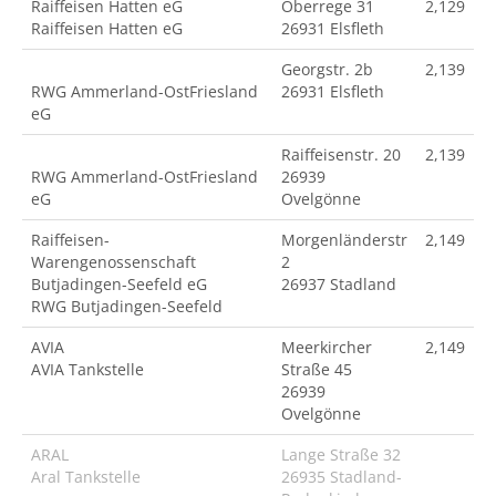
Raiffeisen Hatten eG
Oberrege 31
2,129
Raiffeisen Hatten eG
26931 Elsfleth
Georgstr. 2b
2,139
RWG Ammerland-OstFriesland
26931 Elsfleth
eG
Raiffeisenstr. 20
2,139
RWG Ammerland-OstFriesland
26939
eG
Ovelgönne
Raiffeisen-
Morgenländerstr
2,149
Warengenossenschaft
2
Butjadingen-Seefeld eG
26937 Stadland
RWG Butjadingen-Seefeld
AVIA
Meerkircher
2,149
AVIA Tankstelle
Straße 45
26939
Ovelgönne
ARAL
Lange Straße 32
Aral Tankstelle
26935 Stadland-