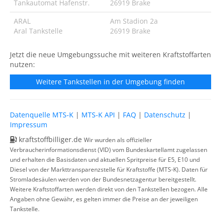
Tankautomat Hafenstr.
26919 Brake
ARAL
Am Stadion 2a
Aral Tankstelle
26919 Brake
Jetzt die neue Umgebungssuche mit weiteren Kraftstoffarten
nutzen:
Weitere Tankstellen in der Umgebung finden
Datenquelle MTS-K
|
MTS-K API
|
FAQ
|
Datenschutz
|
Impressum
kraftstoffbilliger.de
Wir wurden als offizieller
Verbraucherinformationsdienst (VID) vom Bundeskartellamt zugelassen
und erhalten die Basisdaten und aktuellen Spritpreise für E5, E10 und
Diesel von der Markttransparenzstelle für Kraftstoffe (MTS-K). Daten für
Stromladesäulen werden von der Bundesnetzagentur bereitgestellt.
Weitere Kraftstoffarten werden direkt von den Tankstellen bezogen. Alle
Angaben ohne Gewähr, es gelten immer die Preise an der jeweiligen
Tankstelle.