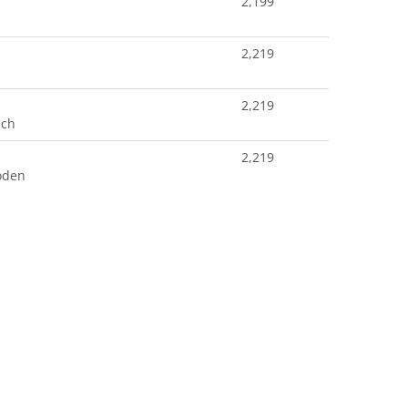
2,199
2,219
2,219
ach
2,219
oden