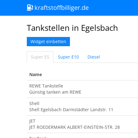
kraftstoffbilliger.de
Tankstellen in Egelsbach
Widget einbetten
Super E5
Super E10
Diesel
Name
REWE Tankstelle
Günstig tanken am REWE
Shell
Shell Egelsbach Darmstädter Landstr. 11
JET
JET ROEDERMARK ALBERT-EINSTEIN-STR. 28