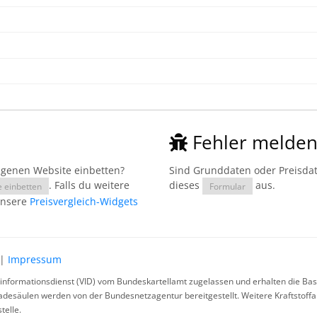
Fehler melde
eigenen Website einbetten?
Sind Grunddaten oder Preisdate
. Falls du weitere
dieses
aus.
e einbetten
Formular
unsere
Preisvergleich-Widgets
|
Impressum
rinformationsdienst (VID) vom Bundeskartellamt zugelassen und erhalten die Basi
ladesäulen werden von der Bundesnetzagentur bereitgestellt. Weitere Kraftstoff
telle.