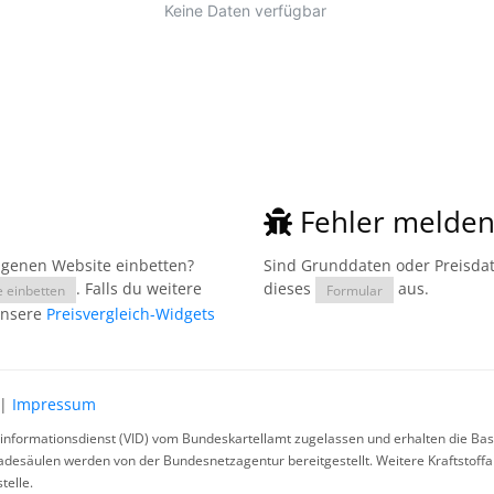
Fehler melde
eigenen Website einbetten?
Sind Grunddaten oder Preisdate
. Falls du weitere
dieses
aus.
e einbetten
Formular
unsere
Preisvergleich-Widgets
|
Impressum
rinformationsdienst (VID) vom Bundeskartellamt zugelassen und erhalten die Basi
ladesäulen werden von der Bundesnetzagentur bereitgestellt. Weitere Kraftstoff
telle.