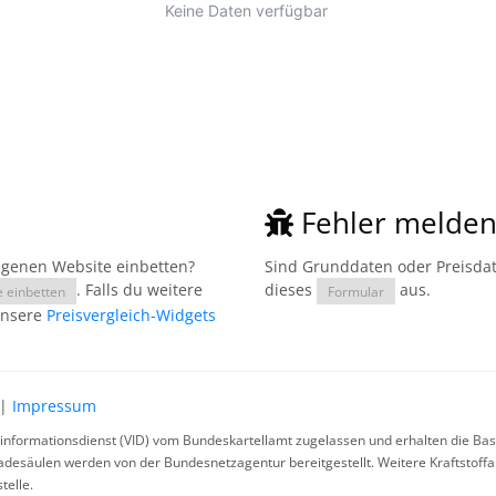
Fehler melde
eigenen Website einbetten?
Sind Grunddaten oder Preisdate
. Falls du weitere
dieses
aus.
e einbetten
Formular
unsere
Preisvergleich-Widgets
|
Impressum
rinformationsdienst (VID) vom Bundeskartellamt zugelassen und erhalten die Basi
ladesäulen werden von der Bundesnetzagentur bereitgestellt. Weitere Kraftstoff
telle.