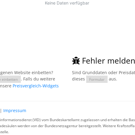
Fehler melde
eigenen Website einbetten?
Sind Grunddaten oder Preisdate
. Falls du weitere
dieses
aus.
e einbetten
Formular
unsere
Preisvergleich-Widgets
|
Impressum
rinformationsdienst (VID) vom Bundeskartellamt zugelassen und erhalten die Basi
ladesäulen werden von der Bundesnetzagentur bereitgestellt. Weitere Kraftstoff
telle.