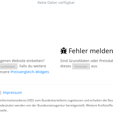
Fehler melde
eigenen Website einbetten?
Sind Grunddaten oder Preisdate
. Falls du weitere
dieses
aus.
e einbetten
Formular
unsere
Preisvergleich-Widgets
|
Impressum
rinformationsdienst (VID) vom Bundeskartellamt zugelassen und erhalten die Basi
ladesäulen werden von der Bundesnetzagentur bereitgestellt. Weitere Kraftstoff
telle.