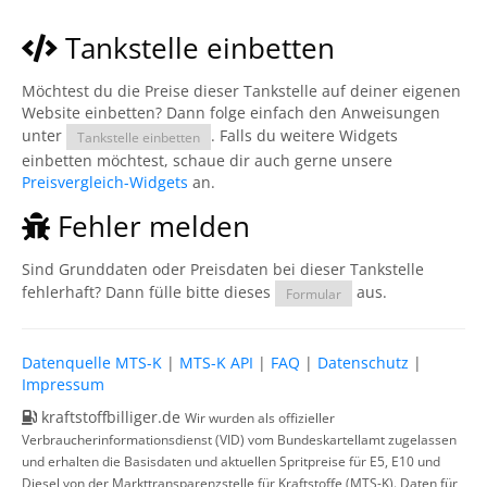
Tankstelle einbetten
Möchtest du die Preise dieser Tankstelle auf deiner eigenen
Website einbetten? Dann folge einfach den Anweisungen
unter
. Falls du weitere Widgets
Tankstelle einbetten
einbetten möchtest, schaue dir auch gerne unsere
Preisvergleich-Widgets
an.
Fehler melden
Sind Grunddaten oder Preisdaten bei dieser Tankstelle
fehlerhaft? Dann fülle bitte dieses
aus.
Formular
Datenquelle MTS-K
|
MTS-K API
|
FAQ
|
Datenschutz
|
Impressum
kraftstoffbilliger.de
Wir wurden als offizieller
Verbraucherinformationsdienst (VID) vom Bundeskartellamt zugelassen
und erhalten die Basisdaten und aktuellen Spritpreise für E5, E10 und
Diesel von der Markttransparenzstelle für Kraftstoffe (MTS-K). Daten für