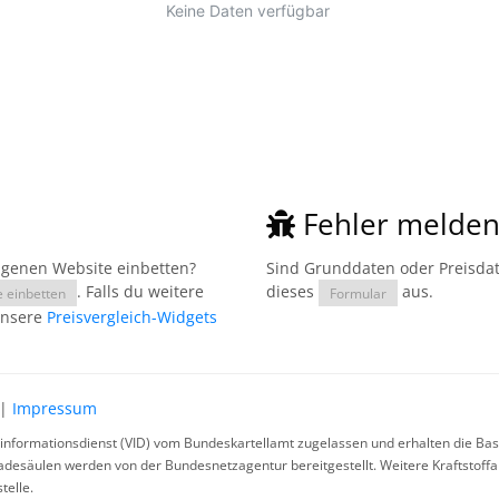
Fehler melde
eigenen Website einbetten?
Sind Grunddaten oder Preisdate
. Falls du weitere
dieses
aus.
e einbetten
Formular
unsere
Preisvergleich-Widgets
|
Impressum
rinformationsdienst (VID) vom Bundeskartellamt zugelassen und erhalten die Basi
ladesäulen werden von der Bundesnetzagentur bereitgestellt. Weitere Kraftstoff
telle.