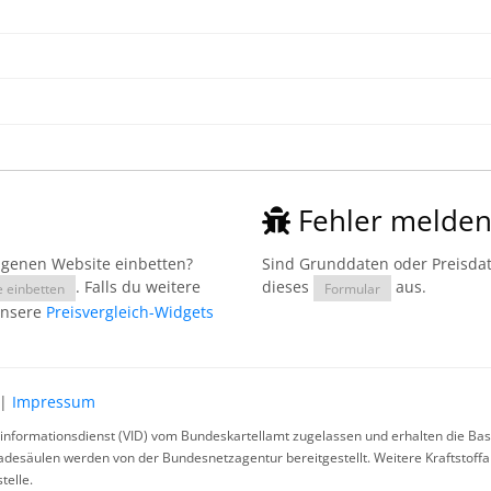
Fehler melde
eigenen Website einbetten?
Sind Grunddaten oder Preisdate
. Falls du weitere
dieses
aus.
e einbetten
Formular
unsere
Preisvergleich-Widgets
|
Impressum
rinformationsdienst (VID) vom Bundeskartellamt zugelassen und erhalten die Basi
ladesäulen werden von der Bundesnetzagentur bereitgestellt. Weitere Kraftstoff
telle.