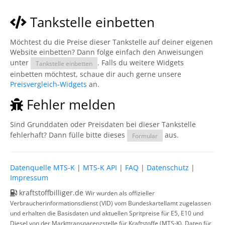
Tankstelle einbetten
Möchtest du die Preise dieser Tankstelle auf deiner eigenen
Website einbetten? Dann folge einfach den Anweisungen
unter
. Falls du weitere Widgets
Tankstelle einbetten
einbetten möchtest, schaue dir auch gerne unsere
Preisvergleich-Widgets
an.
Fehler melden
Sind Grunddaten oder Preisdaten bei dieser Tankstelle
fehlerhaft? Dann fülle bitte dieses
aus.
Formular
Datenquelle MTS-K
|
MTS-K API
|
FAQ
|
Datenschutz
|
Impressum
kraftstoffbilliger.de
Wir wurden als offizieller
Verbraucherinformationsdienst (VID) vom Bundeskartellamt zugelassen
und erhalten die Basisdaten und aktuellen Spritpreise für E5, E10 und
Diesel von der Markttransparenzstelle für Kraftstoffe (MTS-K). Daten für