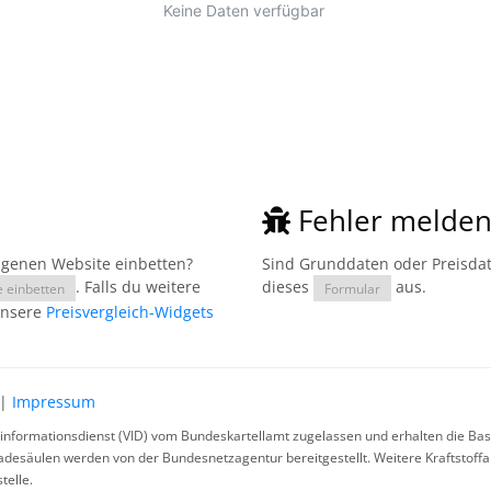
Fehler melde
eigenen Website einbetten?
Sind Grunddaten oder Preisdate
. Falls du weitere
dieses
aus.
e einbetten
Formular
unsere
Preisvergleich-Widgets
|
Impressum
rinformationsdienst (VID) vom Bundeskartellamt zugelassen und erhalten die Basi
ladesäulen werden von der Bundesnetzagentur bereitgestellt. Weitere Kraftstoff
telle.