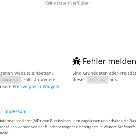
Fehler melde
eigenen Website einbetten?
Sind Grunddaten oder Preisdate
. Falls du weitere
dieses
aus.
e einbetten
Formular
unsere
Preisvergleich-Widgets
|
Impressum
rinformationsdienst (VID) vom Bundeskartellamt zugelassen und erhalten die Basi
ladesäulen werden von der Bundesnetzagentur bereitgestellt. Weitere Kraftstoff
telle.