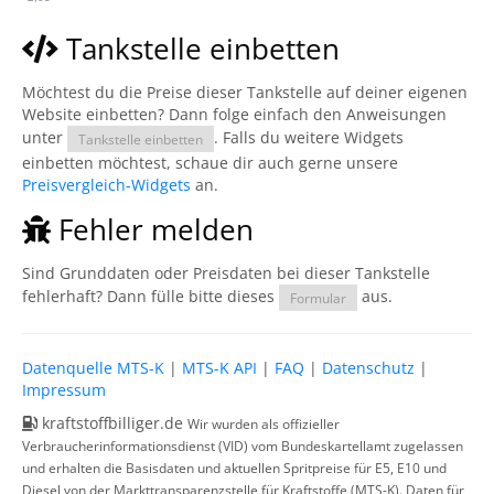
Tankstelle einbetten
Möchtest du die Preise dieser Tankstelle auf deiner eigenen
Website einbetten? Dann folge einfach den Anweisungen
unter
. Falls du weitere Widgets
Tankstelle einbetten
einbetten möchtest, schaue dir auch gerne unsere
Preisvergleich-Widgets
an.
Fehler melden
Sind Grunddaten oder Preisdaten bei dieser Tankstelle
fehlerhaft? Dann fülle bitte dieses
aus.
Formular
Datenquelle MTS-K
|
MTS-K API
|
FAQ
|
Datenschutz
|
Impressum
kraftstoffbilliger.de
Wir wurden als offizieller
Verbraucherinformationsdienst (VID) vom Bundeskartellamt zugelassen
und erhalten die Basisdaten und aktuellen Spritpreise für E5, E10 und
Diesel von der Markttransparenzstelle für Kraftstoffe (MTS-K). Daten für