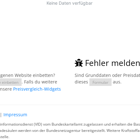
Fehler melde
eigenen Website einbetten?
Sind Grunddaten oder Preisdate
. Falls du weitere
dieses
aus.
e einbetten
Formular
unsere
Preisvergleich-Widgets
|
Impressum
rinformationsdienst (VID) vom Bundeskartellamt zugelassen und erhalten die Basi
ladesäulen werden von der Bundesnetzagentur bereitgestellt. Weitere Kraftstoff
telle.