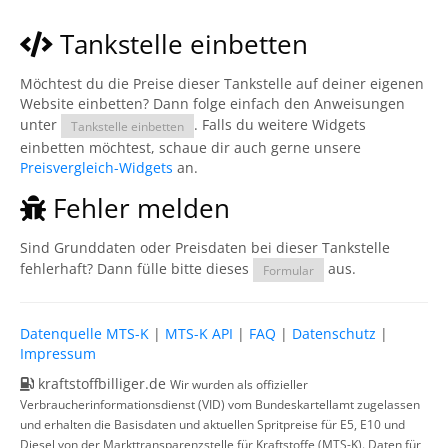
Tankstelle einbetten
Möchtest du die Preise dieser Tankstelle auf deiner eigenen
Website einbetten? Dann folge einfach den Anweisungen
unter
. Falls du weitere Widgets
Tankstelle einbetten
einbetten möchtest, schaue dir auch gerne unsere
Preisvergleich-Widgets
an.
Fehler melden
Sind Grunddaten oder Preisdaten bei dieser Tankstelle
fehlerhaft? Dann fülle bitte dieses
aus.
Formular
Datenquelle MTS-K
|
MTS-K API
|
FAQ
|
Datenschutz
|
Impressum
kraftstoffbilliger.de
Wir wurden als offizieller
Verbraucherinformationsdienst (VID) vom Bundeskartellamt zugelassen
und erhalten die Basisdaten und aktuellen Spritpreise für E5, E10 und
Diesel von der Markttransparenzstelle für Kraftstoffe (MTS-K). Daten für