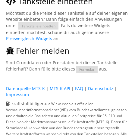
Tankstelle einbetten
Möchtest du die Preise dieser Tankstelle auf deiner eigenen
Website einbetten? Dann folge einfach den Anweisungen
unter
. Falls du weitere Widgets
Tankstelle einbetten
einbetten möchtest, schaue dir auch gerne unsere
Preisvergleich-Widgets
an.
Fehler melden
Sind Grunddaten oder Preisdaten bei dieser Tankstelle
fehlerhaft? Dann fülle bitte dieses
aus.
Formular
Datenquelle MTS-K
|
MTS-K API
|
FAQ
|
Datenschutz
|
Impressum
kraftstoffbilliger.de
Wir wurden als offizieller
Verbraucherinformationsdienst (VID) vom Bundeskartellamt zugelassen
und erhalten die Basisdaten und aktuellen Spritpreise für E5, E10 und
Diesel von der Markttransparenzstelle für Kraftstoffe (MTS-K). Daten für
Stromladesäulen werden von der Bundesnetzagentur bereitgestellt.
Weitere Kraftstoffarten werden direkt von den Tankstellen bezogen. Alle