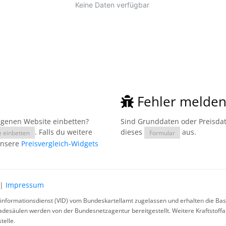
Fehler melde
eigenen Website einbetten?
Sind Grunddaten oder Preisdate
. Falls du weitere
dieses
aus.
e einbetten
Formular
unsere
Preisvergleich-Widgets
|
Impressum
rinformationsdienst (VID) vom Bundeskartellamt zugelassen und erhalten die Basi
ladesäulen werden von der Bundesnetzagentur bereitgestellt. Weitere Kraftstoff
telle.