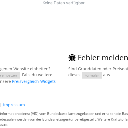
Fehler melde
eigenen Website einbetten?
Sind Grunddaten oder Preisdate
. Falls du weitere
dieses
aus.
e einbetten
Formular
unsere
Preisvergleich-Widgets
|
Impressum
rinformationsdienst (VID) vom Bundeskartellamt zugelassen und erhalten die Basi
ladesäulen werden von der Bundesnetzagentur bereitgestellt. Weitere Kraftstoff
telle.