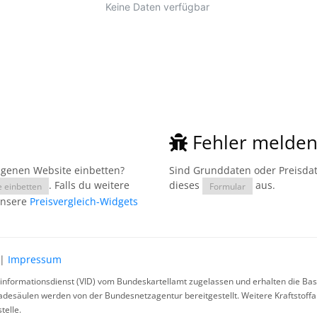
Fehler melde
eigenen Website einbetten?
Sind Grunddaten oder Preisdate
. Falls du weitere
dieses
aus.
e einbetten
Formular
unsere
Preisvergleich-Widgets
|
Impressum
rinformationsdienst (VID) vom Bundeskartellamt zugelassen und erhalten die Basi
ladesäulen werden von der Bundesnetzagentur bereitgestellt. Weitere Kraftstoff
telle.