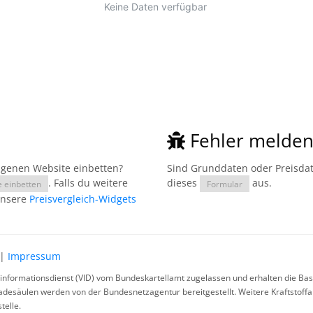
Fehler melde
eigenen Website einbetten?
Sind Grunddaten oder Preisdate
. Falls du weitere
dieses
aus.
e einbetten
Formular
unsere
Preisvergleich-Widgets
|
Impressum
rinformationsdienst (VID) vom Bundeskartellamt zugelassen und erhalten die Basi
ladesäulen werden von der Bundesnetzagentur bereitgestellt. Weitere Kraftstoff
telle.