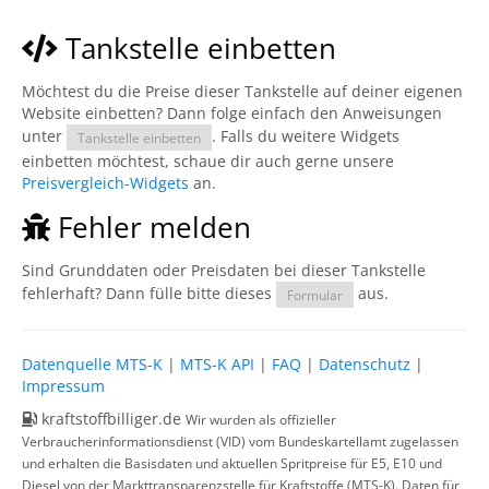
Tankstelle einbetten
Möchtest du die Preise dieser Tankstelle auf deiner eigenen
Website einbetten? Dann folge einfach den Anweisungen
unter
. Falls du weitere Widgets
Tankstelle einbetten
einbetten möchtest, schaue dir auch gerne unsere
Preisvergleich-Widgets
an.
Fehler melden
Sind Grunddaten oder Preisdaten bei dieser Tankstelle
fehlerhaft? Dann fülle bitte dieses
aus.
Formular
Datenquelle MTS-K
|
MTS-K API
|
FAQ
|
Datenschutz
|
Impressum
kraftstoffbilliger.de
Wir wurden als offizieller
Verbraucherinformationsdienst (VID) vom Bundeskartellamt zugelassen
und erhalten die Basisdaten und aktuellen Spritpreise für E5, E10 und
Diesel von der Markttransparenzstelle für Kraftstoffe (MTS-K). Daten für