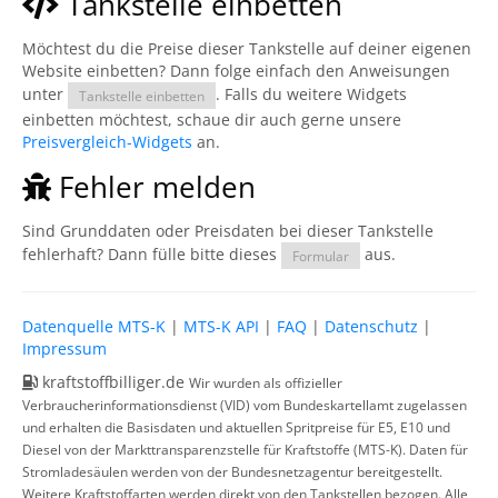
Tankstelle einbetten
Möchtest du die Preise dieser Tankstelle auf deiner eigenen
Website einbetten? Dann folge einfach den Anweisungen
unter
. Falls du weitere Widgets
Tankstelle einbetten
einbetten möchtest, schaue dir auch gerne unsere
Preisvergleich-Widgets
an.
Fehler melden
Sind Grunddaten oder Preisdaten bei dieser Tankstelle
fehlerhaft? Dann fülle bitte dieses
aus.
Formular
Datenquelle MTS-K
|
MTS-K API
|
FAQ
|
Datenschutz
|
Impressum
kraftstoffbilliger.de
Wir wurden als offizieller
Verbraucherinformationsdienst (VID) vom Bundeskartellamt zugelassen
und erhalten die Basisdaten und aktuellen Spritpreise für E5, E10 und
Diesel von der Markttransparenzstelle für Kraftstoffe (MTS-K). Daten für
Stromladesäulen werden von der Bundesnetzagentur bereitgestellt.
Weitere Kraftstoffarten werden direkt von den Tankstellen bezogen. Alle